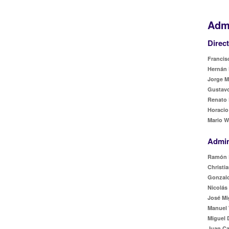
Admi
Direc
Francisc
Hernán 
Jorge M
Gustavo
Renato 
Horacio
Mario W
Admin
Ramón 
Christia
Gonzalo
Nicolás
José Mi
Manuel 
Miguel 
Juan Ca