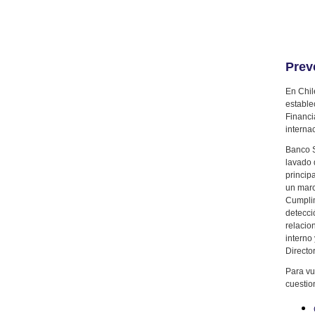
Prev
En Chil
estable
Financi
interna
Banco S
lavado 
princip
un marc
Cumplim
detecci
relacio
interno
Director
Para vu
cuestio