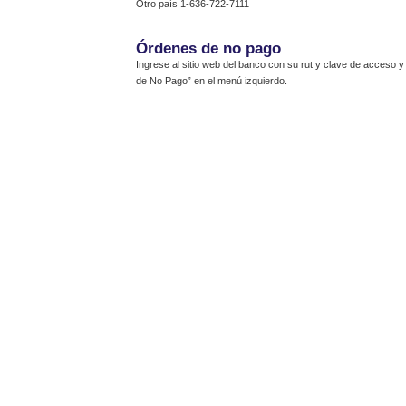
Otro país 1-636-722-7111
Órdenes de no pago
Ingrese al sitio web del banco con su rut y clave de acceso 
de No Pago” en el menú izquierdo.