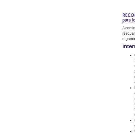
A conti
resguar
rogamos
Inter