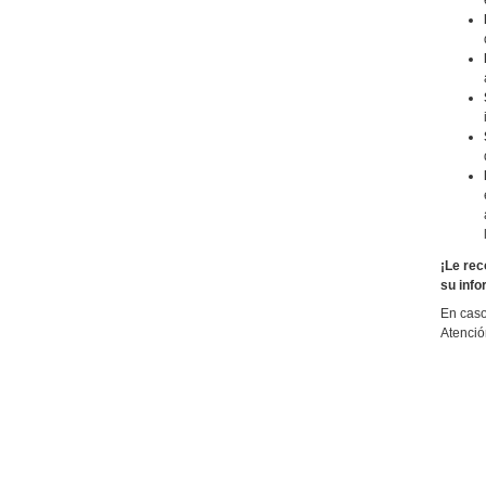
¡Le rec
su info
En caso
Atenció