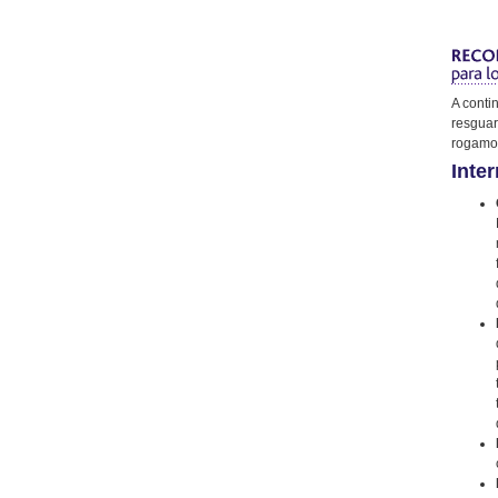
A conti
resguar
rogamos
Inter