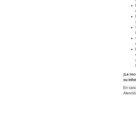
¡Le rec
su info
En caso
Atenció