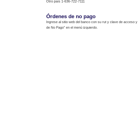
Otro país 1-636-722-7111
Órdenes de no pago
Ingrese al sitio web del banco con su rut y clave de acceso 
de No Pago” en el menú izquierdo.