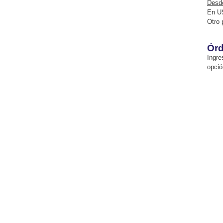
Desde
En U
Otro 
Órd
Ingre
opció