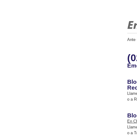
Ante 
(0
Eme
Blo
Re
Llame
o a R
Blo
En Ch
Llame
o a T