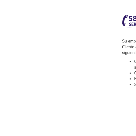
Su empr
Cliente 
siguien
O
C
N
S