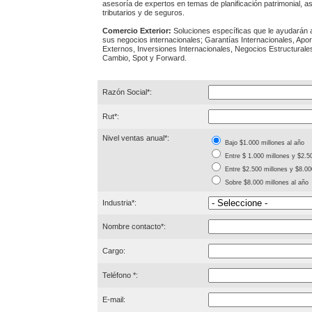
asesoría de expertos en temas de planificación patrimonial, a
tributarios y de seguros.
Comercio Exterior:
Soluciones específicas que le ayudarán 
sus negocios internacionales; Garantías Internacionales, Apor
Externos, Inversiones Internacionales, Negocios Estructural
Cambio, Spot y Forward.
Razón Social*:
Rut*:
Nivel ventas anual*:
Bajo $1.000 millones al año
Entre $ 1.000 millones y $2.5
Entre $2.500 millones y $8.00
Sobre $8.000 millones al año
Industria*:
Nombre contacto*:
Cargo:
Teléfono *:
E-mail: