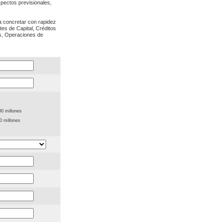
spectos previsionales,
a concretar con rapidez
tes de Capital, Créditos
es, Operaciones de
00 millones
0 millones