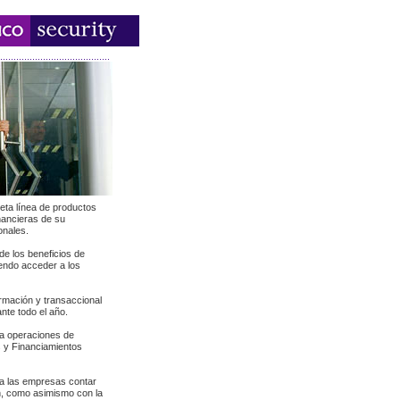
eta línea de productos
inancieras de su
onales.
de los beneficios de
iendo acceder a los
rmación y transaccional
nte todo el año.
ra operaciones de
s y Financiamientos
 a las empresas contar
n, como asimismo con la