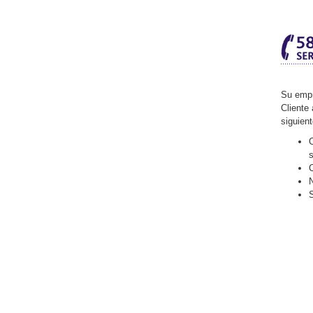
Su empr
Cliente 
siguien
O
C
N
S