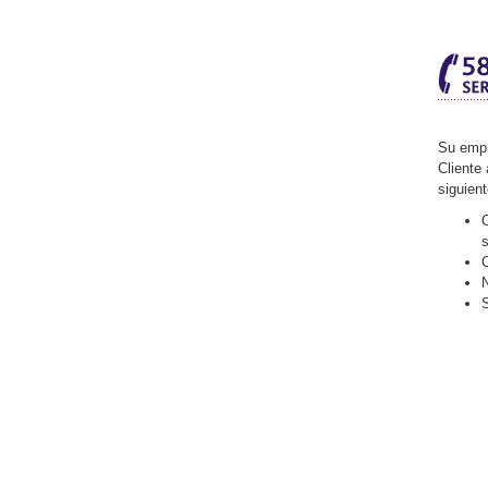
Su empr
Cliente 
siguien
O
C
N
S