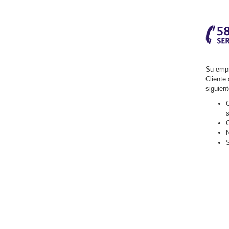
Su empr
Cliente 
siguien
O
C
N
S