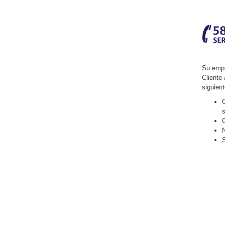
Su empr
Cliente 
siguien
O
C
N
S