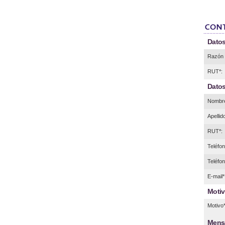
Datos
Razón 
RUT*:
Datos
Nombre
Apellid
RUT*:
Teléfono
Teléfon
E-mail*
Motiv
Motivo*
Mens