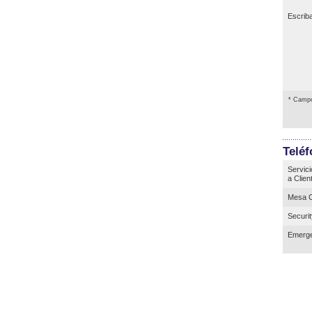
Escrib
* Campo
Telé
Servici
a Clien
Mesa C
Securi
Emerge