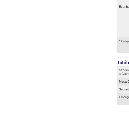
Escrib
* Campo
Telé
Servici
a Clien
Mesa C
Securi
Emerge