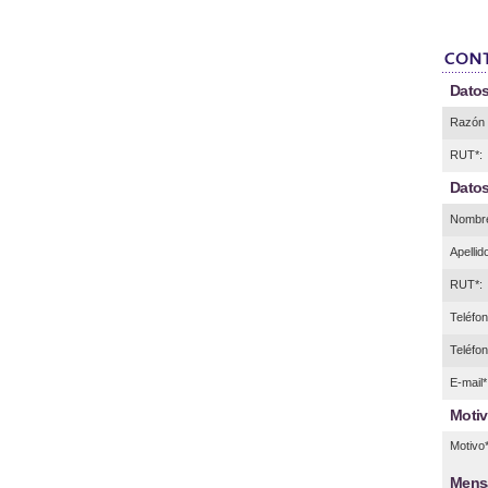
Datos
Razón 
RUT*:
Datos
Nombre
Apellid
RUT*:
Teléfono
Teléfon
E-mail*
Motiv
Motivo*
Mens