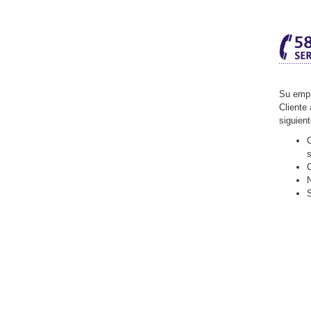
Su empr
Cliente 
siguien
O
C
N
S