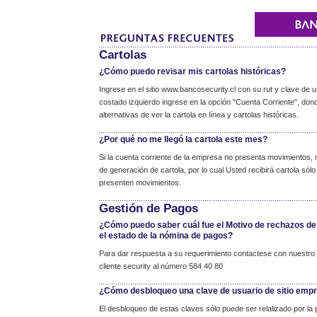
Cartolas
¿Cómo puedo revisar mis cartolas históricas?
Ingrese en el sitio www.bancosecurity.cl con su rut y clave de u
costado izquierdo ingrese en la opción "Cuenta Corriente", don
alternativas de ver la cartola en línea y cartolas históricas.
¿Por qué no me llegó la cartola este mes?
Si la cuenta corriente de la empresa no presenta movimientos, 
de generación de cartola, por lo cual Usted recibirá cartola só
presenten movimientos.
Gestión de Pagos
¿Cómo puedo saber cuál fue el Motivo de rechazos de
el estado de la nómina de pagos?
Para dar respuesta a su requerimiento contactese con nuestro 
cliente security al número 584 40 80
¿Cómo desbloqueo una clave de usuario de sitio emp
El desbloqueo de estas claves sólo puede ser relalizado por la