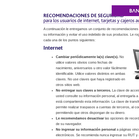
A continuación le entregamos un conjunto de recomendaciones
su información y evitar el uso indebido de sus productos. Le r
cada una de los puntos siguientes:
Internet
Cambiar periódicamente la(s) clave(s).
No
utilice valores obvios como fechas de
nacimiento, aniversarios u otro valor fácilmente
identificable. Utilice valores distintos en ambas
claves. No use claves que haya registrado en
otros sitios web.
No entregar sus claves a terceros.
La clave de acceso
usted consulte su información personal, al entregarla 
está compartiendo esta información. La clave de trans
permite realizar traspasos a cuentas de terceros, al co
permitiendo que otros dispongan de su dinero.
Le recomendamos desactivar
las opciones de record
de su navegador.
No ingresar su información personal
a páginas vinc
electrónicos. Se recomienda nunca ingresar su RUT y