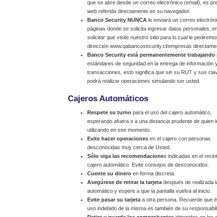
que se abre desde un correo electrónico (email), es prefe
web referida directamente en su navegador.
Banco Security NUNCA
le enviará un correo electrón
páginas donde se solicita ingresar datos personales,
solicitar que visite nuestro sitio para lo cual le pedirem
dirección www.qabancosecurity.cl/empresas directame
Banco Security está permanentemente trabajando
estándares de seguridad en la entrega de información y
transacciones, esto significa que sin su RUT y sus cl
podrá realizar operaciones simulando ser usted.
Cajeros Automáticos
Respete su turno
para el uso del cajero automático,
esperando afuera o a una distancia prudente de quien l
utilizando en ese momento.
Evite hacer operaciones
en el cajero con personas
desconocidas muy cerca de Usted.
Sólo siga las recomendacione
s indicadas en el recin
cajero automático. Evite consejos de desconocidos.
Cuente su dinero
en forma discreta.
Asegúrese de retirar la tarjeta
después de realizada la
automático y espere a que la pantalla vuelva al inicio.
Evite pasar su tarjeta
a otra persona. Recuerde que és
uso indebido de la misma es también de su responsabil