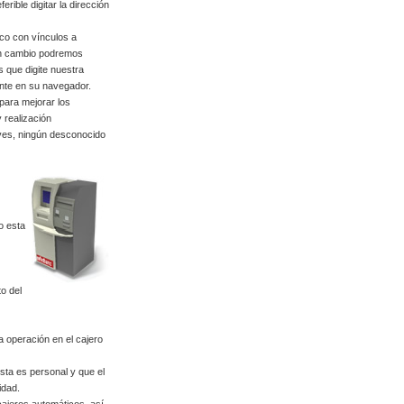
rible digitar la dirección
ico con vínculos a
 en cambio podremos
os que digite nuestra
nte en su navegador.
para mejorar los
 realización
aves, ningún desconocido
o esta
to del
 operación en el cajero
ta es personal y que el
idad.