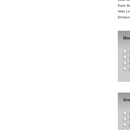
Karin B
Aldo Le
Enrique
Me
Ann