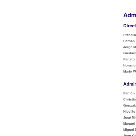
Admi
Direc
Francisc
Hernán 
Jorge M
Gustavo
Renato 
Horacio
Mario W
Admin
Ramón 
Christia
Gonzalo
Nicolás
José Mi
Manuel 
Miguel 
Juan Ca