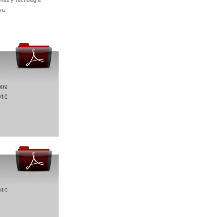
va
009
010
010