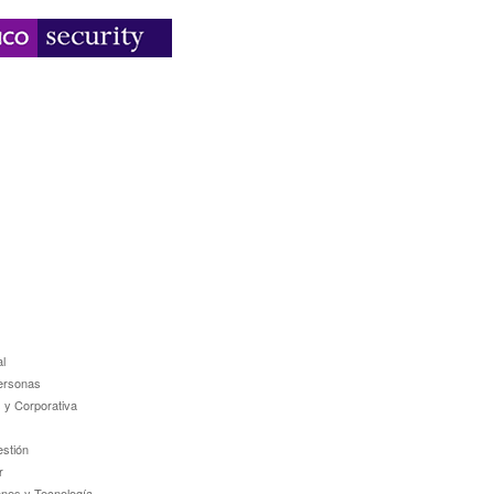
l
ersonas
 y Corporativa
estión
r
ones y Tecnología