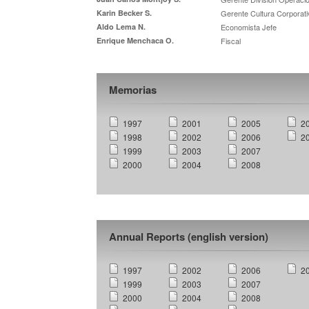
Karin Becker S.
Gerente Cultura Corporati
Aldo Lema N.
Economista Jefe
Enrique Menchaca O.
Fiscal
Memorias
1997
2001
2005
2
1998
2002
2006
2
1999
2003
2007
2000
2004
2008
Annual Reports (english version)
1997
2002
2006
2
1999
2003
2007
2000
2004
2008