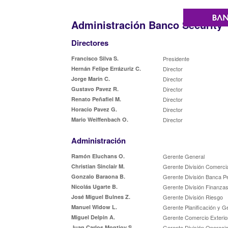
Administración Banco Security
Directores
Francisco Silva S.
Presidente
Hernán Felipe Errázuriz C.
Director
Jorge Marín C.
Director
Gustavo Pavez R.
Director
Renato Peñafiel M.
Director
Horacio Pavez G.
Director
Mario Weiffenbach O.
Director
Administración
Ramón Eluchans O.
Gerente General
Christian Sinclair M.
Gerente División Comercia
Gonzalo Baraona B.
Gerente División Banca P
Nicolás Ugarte B.
Gerente División Finanzas
José Miguel Bulnes Z.
Gerente División Riesgo
Manuel Widow L.
Gerente Planificación y G
Miguel Delpin A.
Gerente Comercio Exterio
Juan Carlos Montjoy S.
Gerente División Operaci