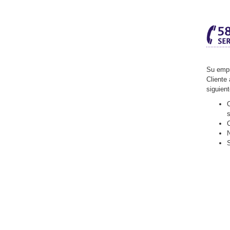
Su empr
Cliente 
siguien
O
C
N
S