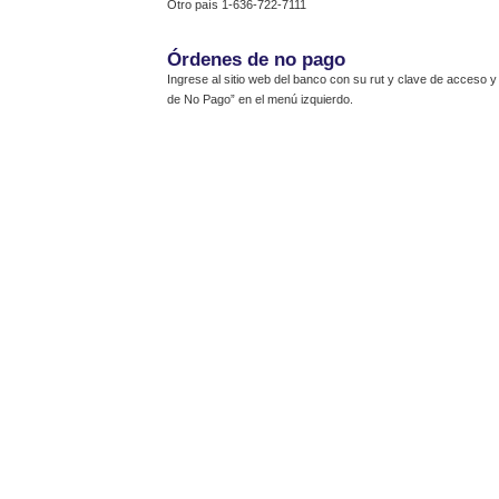
Otro país 1-636-722-7111
Órdenes de no pago
Ingrese al sitio web del banco con su rut y clave de acceso 
de No Pago” en el menú izquierdo.