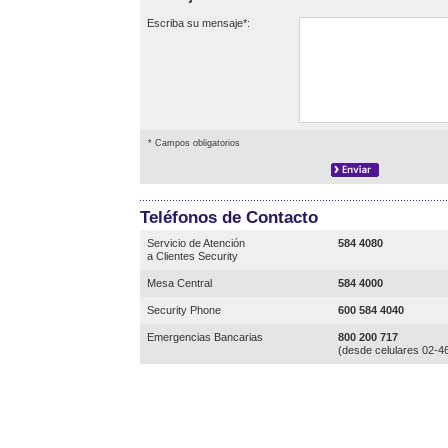
Escriba su mensaje*:
* Campos obligatorios
Teléfonos de Contacto
Servicio de Atención
584 4080
a Clientes Security
Mesa Central
584 4000
Security Phone
600 584 4040
Emergencias Bancarias
800 200 717
(desde celulares 02-4