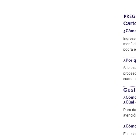
Cart
¿Cómo 
Ingrese
menú de
podrá en
¿Por q
Si la c
proceso
cuando 
Gest
¿Cómo 
¿Cúal 
Para da
atenció
¿Cómo 
El desb