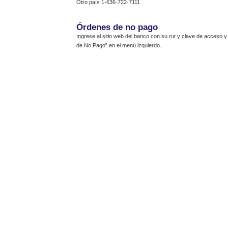
Otro país 1-636-722-7111
Órdenes de no pago
Ingrese al sitio web del banco con su rut y clave de acceso 
de No Pago” en el menú izquierdo.