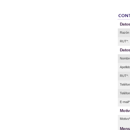
Datos
Razón 
RUT*:
Datos
Nombre
Apellid
RUT*:
Teléfono
Teléfon
E-mail*
Motiv
Motivo*
Mens