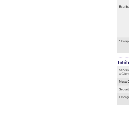
Escrib
* Campo
Telé
Servici
a Clien
Mesa C
Securi
Emerge