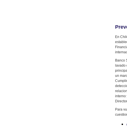
Prev
En Chil
estable
Financi
interna
Banco S
lavado 
princip
un marc
Cumplim
detecci
relacio
interno
Director
Para vu
cuestio