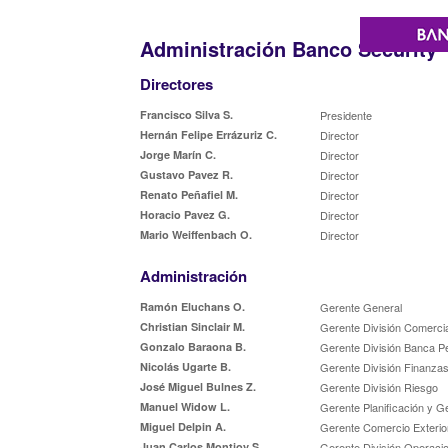
Administración Banco Security
Directores
Francisco Silva S.
Presidente
Hernán Felipe Errázuriz C.
Director
Jorge Marín C.
Director
Gustavo Pavez R.
Director
Renato Peñafiel M.
Director
Horacio Pavez G.
Director
Mario Weiffenbach O.
Director
Administración
Ramón Eluchans O.
Gerente General
Christian Sinclair M.
Gerente División Comercia
Gonzalo Baraona B.
Gerente División Banca P
Nicolás Ugarte B.
Gerente División Finanzas
José Miguel Bulnes Z.
Gerente División Riesgo
Manuel Widow L.
Gerente Planificación y G
Miguel Delpin A.
Gerente Comercio Exterio
Juan Carlos Montjoy S.
Gerente División Operaci