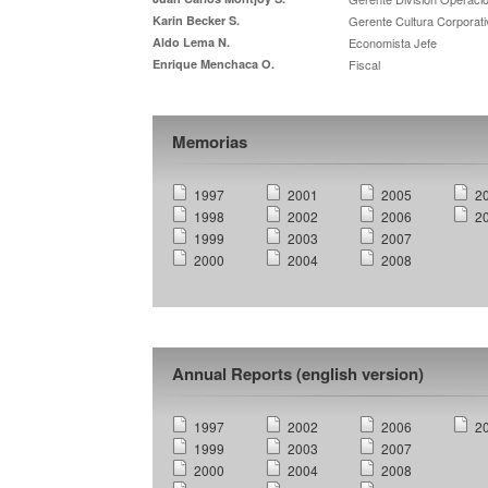
Karin Becker S.
Gerente Cultura Corporati
Aldo Lema N.
Economista Jefe
Enrique Menchaca O.
Fiscal
Memorias
1997
2001
2005
2
1998
2002
2006
2
1999
2003
2007
2000
2004
2008
Annual Reports (english version)
1997
2002
2006
2
1999
2003
2007
2000
2004
2008