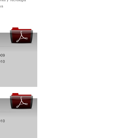
va
009
010
010