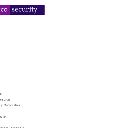
l
ersonas
 y Corporativa
estión
r
ones y Tecnología