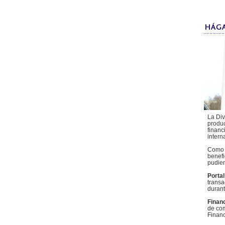
La Div
produc
financ
intern
Como c
benefi
pudien
Porta
transa
durant
Finan
de com
Financ