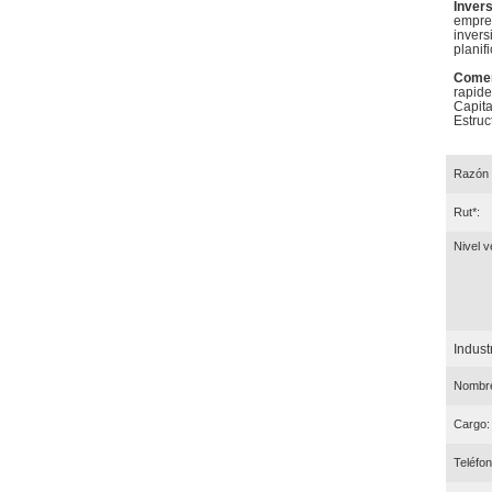
Inver
empres
invers
planif
Comer
rapide
Capita
Estruc
Razón 
Rut*:
Nivel v
Industr
Nombre
Cargo:
Teléfon