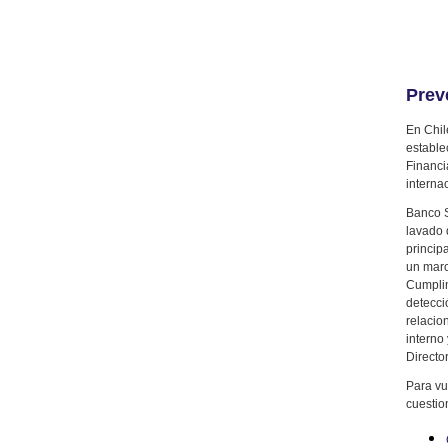
Prev
En Chil
estable
Financi
interna
Banco S
lavado 
princip
un marc
Cumplim
detecci
relacio
interno
Director
Para vu
cuestio