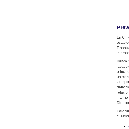
Prev
En Chil
estable
Financi
interna
Banco S
lavado 
princip
un marc
Cumplim
detecci
relacio
interno
Director
Para vu
cuestio