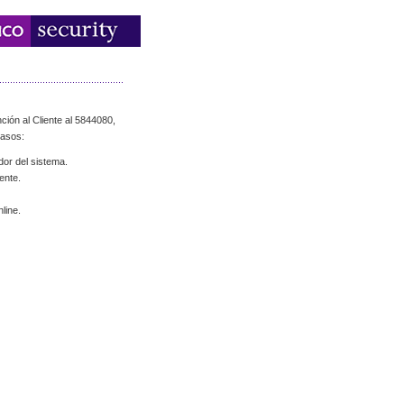
ción al Cliente al 5844080,
casos:
dor del sistema.
ente.
line.