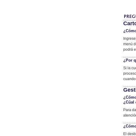
Cart
¿Cómo 
Ingrese
menú de
podrá en
¿Por q
Si la c
proceso
cuando 
Gest
¿Cómo 
¿Cúal 
Para da
atenció
¿Cómo 
El desb