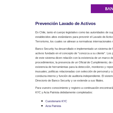
Prevención Lavado de Activos
En Chile, tanto el cuerpo legislativo como las autoridades de su
establecidos altos estándares para prevenir el Lavado de Activ
Terrorismo, los cuales se alinean a normativas internacionales 
Banco Security ha desarrollado e implementado un sistema de 
activos fundado en el concepto de “conozca a su cliente”. Los
de este sistema dicen relación con la existencia de un marco de
procedimientos; la presencia de un Oficial de Cumplimiento; de
existencia de herramientas para la detección, monitoreo y repo
inusuales; políticas relacionadas con selección de personal y c
conducta interno y función de auditoria independiente. El siste
Directorio de Banco Security y se extiende a sus filiales.
Para vuestro conocimiento y registro a continuación encontrará
KYC y Acta Patriota debidamente completados:
Cuestionario KYC
Acta Patriota