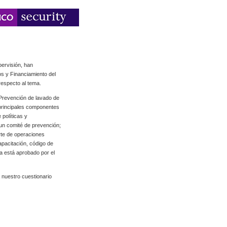
pervisión, han
os y Financiamiento del
respecto al tema.
Prevención de lavado de
 principales componentes
 políticas y
 un comité de prevención;
rte de operaciones
apacitación, código de
ma está aprobado por el
 nuestro cuestionario