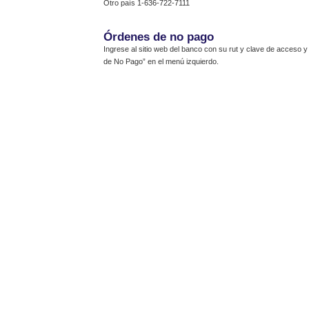
Otro país 1-636-722-7111
Órdenes de no pago
Ingrese al sitio web del banco con su rut y clave de acceso 
de No Pago” en el menú izquierdo.