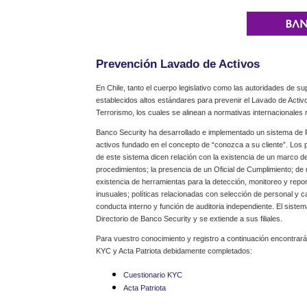
Prevención Lavado de Activos
En Chile, tanto el cuerpo legislativo como las autoridades de su
establecidos altos estándares para prevenir el Lavado de Activ
Terrorismo, los cuales se alinean a normativas internacionales 
Banco Security ha desarrollado e implementado un sistema de 
activos fundado en el concepto de “conozca a su cliente”. Los
de este sistema dicen relación con la existencia de un marco de
procedimientos; la presencia de un Oficial de Cumplimiento; de
existencia de herramientas para la detección, monitoreo y repo
inusuales; políticas relacionadas con selección de personal y c
conducta interno y función de auditoria independiente. El siste
Directorio de Banco Security y se extiende a sus filiales.
Para vuestro conocimiento y registro a continuación encontrará
KYC y Acta Patriota debidamente completados:
Cuestionario KYC
Acta Patriota