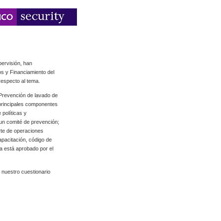
pervisión, han
os y Financiamiento del
respecto al tema.
Prevención de lavado de
 principales componentes
 políticas y
 un comité de prevención;
rte de operaciones
apacitación, código de
ma está aprobado por el
 nuestro cuestionario