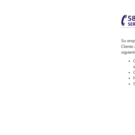
Su empr
Cliente 
siguien
O
C
N
S