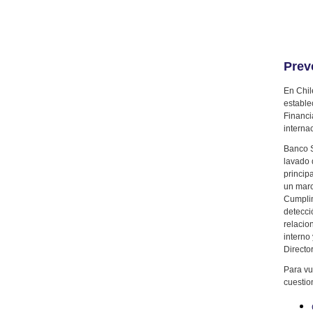
Prev
En Chil
estable
Financi
interna
Banco S
lavado 
princip
un marc
Cumplim
detecci
relacio
interno
Director
Para vu
cuestio