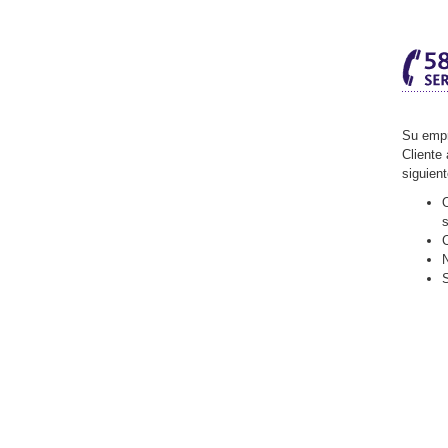
Su empr
Cliente 
siguien
O
C
N
S