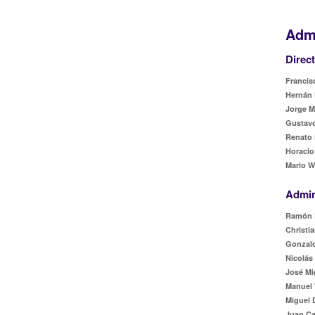
Admi
Direc
Francisc
Hernán 
Jorge M
Gustavo
Renato 
Horacio
Mario W
Admin
Ramón 
Christia
Gonzalo
Nicolás
José Mi
Manuel 
Miguel 
Juan Ca