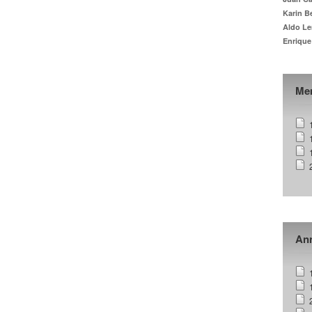
Karin B
Aldo Le
Enrique
Me
Ann