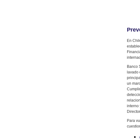
Prev
En Chil
estable
Financi
interna
Banco S
lavado 
princip
un marc
Cumplim
detecci
relacio
interno
Director
Para vu
cuestio