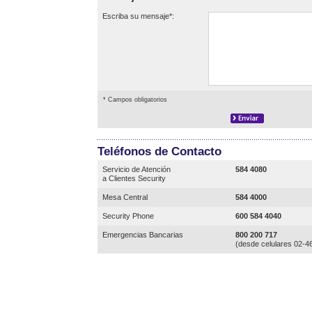
Escriba su mensaje*:
* Campos obligatorios
Teléfonos de Contacto
Servicio de Atención
584 4080
a Clientes Security
Mesa Central
584 4000
Security Phone
600 584 4040
Emergencias Bancarias
800 200 717
(desde celulares 02-4