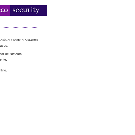
ción al Cliente al 5844080,
casos:
dor del sistema.
ente.
line.