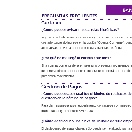
Cartolas
¿Cómo puedo revisar mis cartolas históricas?
Ingrese en el sitio www.bancosecurity.cl con su rut y clave de u
costado izquierdo ingrese en la opción "Cuenta Corriente", don
alternativas de ver la cartola en línea y cartolas históricas.
¿Por qué no me llegó la cartola este mes?
Si la cuenta corriente de la empresa no presenta movimientos, 
de generación de cartola, por lo cual Usted recibirá cartola só
presenten movimientos.
Gestión de Pagos
¿Cómo puedo saber cuál fue el Motivo de rechazos de
el estado de la nómina de pagos?
Para dar respuesta a su requerimiento contactese con nuestro 
cliente security al número 584 40 80
¿Cómo desbloqueo una clave de usuario de sitio emp
El desbloqueo de estas claves sólo puede ser relalizado por la