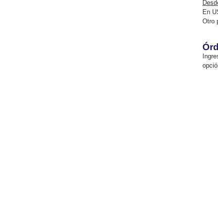
Desde
En U
Otro 
Órd
Ingre
opció