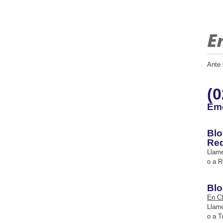
Ante 
(0
Eme
Blo
Re
Llame
o a R
Blo
En Ch
Llame
o a T