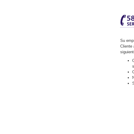
Su empr
Cliente 
siguien
O
C
N
S