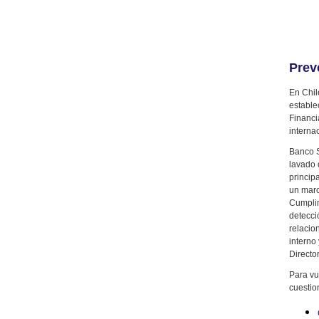
Prev
En Chil
estable
Financi
interna
Banco S
lavado 
princip
un marc
Cumplim
detecci
relacio
interno
Director
Para vu
cuestio