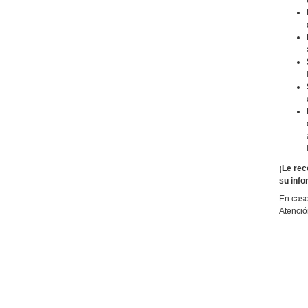
¡Le rec
su info
En caso
Atenció