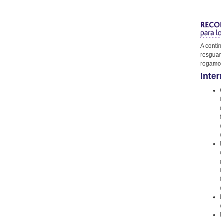
A conti
resguar
rogamos
Inter