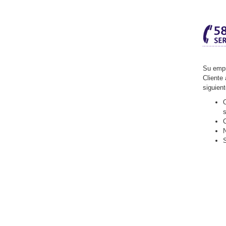
Su empr
Cliente 
siguien
O
C
N
S