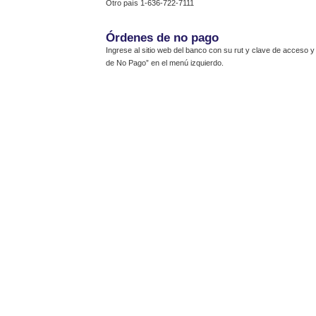
Otro país 1-636-722-7111
Órdenes de no pago
Ingrese al sitio web del banco con su rut y clave de acceso 
de No Pago” en el menú izquierdo.